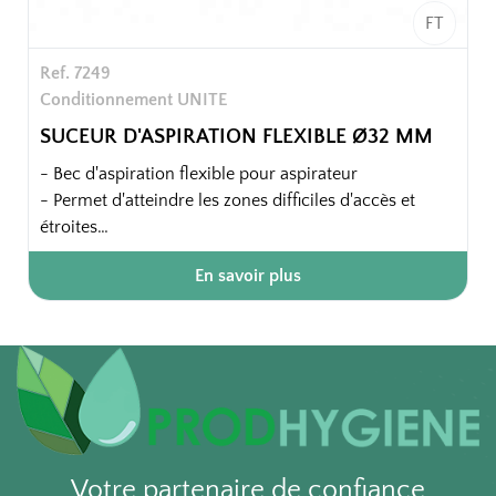
FT
Ref. 7249
Conditionnement UNITE
SUCEUR D'ASPIRATION FLEXIBLE Ø32 MM
- Bec d'aspiration flexible pour aspirateur
- Permet d'atteindre les zones difficiles d'accès et
étroites
- Compatible avec les flexibles Ø32 mm
En savoir plus
- Conception robuste et légère
Domaine d'application : Grille de climatiseur, tête de
lit, derrière le mobilier, radiateur, téléviseurs, rails et
goulottes.
Votre partenaire de confiance