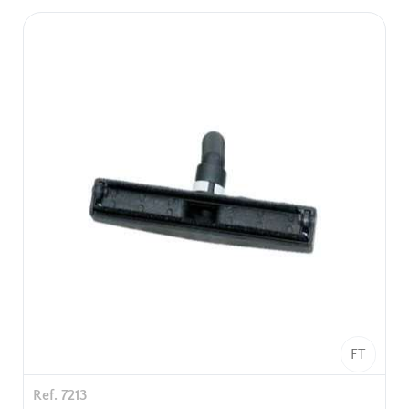
diamètre 32mm.
Emballage unitaire
FT
Ref. 7213