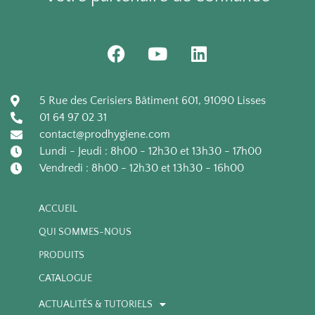
F
Y
L
a
o
i
c
u
n
e
t
k
5 Rue des Cerisiers Bâtiment 601, 91090 Lisses
b
u
e
01 64 97 02 31
o
b
d
contact@prodhygiene.com
o
e
i
Lundi - Jeudi : 8h00 - 12h30 et 13h30 - 17h00
k
n
Vendredi : 8h00 - 12h30 et 13h30 - 16h00
ACCUEIL
QUI SOMMES-NOUS
PRODUITS
CATALOGUE
ACTUALITÉS & TUTORIELS