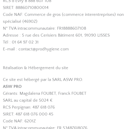
RCS d’Evry B 888 607 108
SIRET: 88860710800014
Code NAF: Commerce de gros (commerce interentreprises) non
spécialisé (4690Z)
N° TVA intracommunautaire: FR18888607108
Adresse : 5 rue des Cerisiers Bâtiment 601, 91090 LISSES
Tél : 01 64 97 02 31
E-mail : contact@prodhygiene.com
Réalisation & Hébergement du site
Ce site est hébergé par la SARL ASW PRO.
ASW PRO
Gérants: Magdalena FOUBET, Franck FOUBET
SARL au capital de 5024 €
RCS Perpignan: 487 618 076
SIRET: 487 618 076 000 45
Code NAF: 6201Z
N° TVA intracommunautaire: FR 53487618076