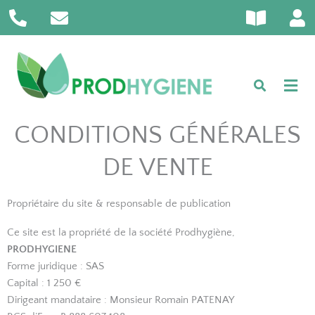
P
E
B
U
Aller
h
n
o
s
au
o
v
o
e
contenu
n
e
k
r
e
l
-
-
o
o
a
p
p
l
e
e
CONDITIONS GÉNÉRALES
t
n
DE VENTE
Propriétaire du site & responsable de publication
Ce site est la propriété de la société Prodhygiène,
PRODHYGIENE
Forme juridique : SAS
Capital : 1 250 €
Dirigeant mandataire : Monsieur Romain PATENAY