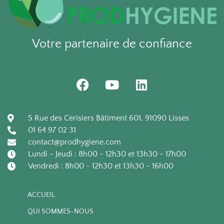
Votre partenaire de confiance
F
Y
L
a
o
i
c
u
n
e
t
k
5 Rue des Cerisiers Bâtiment 601, 91090 Lisses
b
u
e
01 64 97 02 31
o
b
d
contact@prodhygiene.com
o
e
i
Lundi - Jeudi : 8h00 - 12h30 et 13h30 - 17h00
k
n
Vendredi : 8h00 - 12h30 et 13h30 - 16h00
ACCUEIL
QUI SOMMES-NOUS