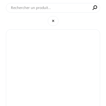
⚲
✕
✕