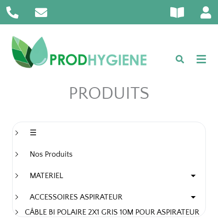
P
E
B
U
Aller
h
n
o
s
au
o
v
o
e
contenu
n
e
k
r
e
l
-
-
o
o
a
p
p
l
e
e
PRODUITS
t
n
☰
Nos Produits
MATERIEL
ACCESSOIRES ASPIRATEUR
CÂBLE BI POLAIRE 2X1 GRIS 10M POUR ASPIRATEUR