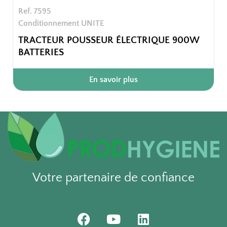
Ref. 7595
Conditionnement UNITE
TRACTEUR POUSSEUR ÉLECTRIQUE 900W
BATTERIES
En savoir plus
Votre partenaire de confiance
F
Y
L
a
o
i