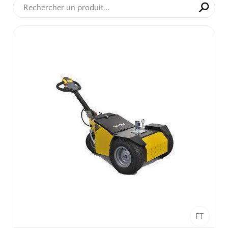
⚲
✕
FT