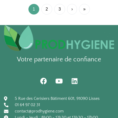
1
2
3
›
»
Votre partenaire de confiance
F
Y
L
a
o
i
c
u
n
e
t
k
5 Rue des Cerisiers Bâtiment 601, 91090 Lisses
b
u
e
01 64 97 02 31
o
b
d
contact@prodhygiene.com
o
e
i
Lundi - Jeudi : 8h00 - 12h30 et 13h30 - 17h00