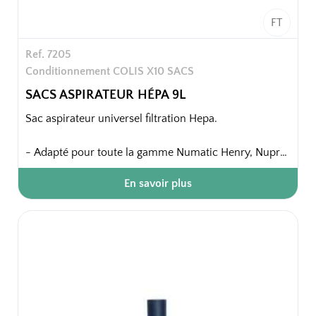
FT
Ref. 7205
Conditionnement COLIS X10 SACS
SACS ASPIRATEUR HÉPA 9L
Sac aspirateur universel filtration Hepa.
- Adapté pour toute la gamme Numatic Henry, Nupro
Plus, Henry plus, Hetty plus, Numatic Nupro, et toute
En savoir plus
la gamme aspirateur Numatic dont la capacité de
cuve est de 9 litres.
10 sacs / paquet