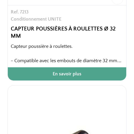
Ref. 7213
Conditionnement UNITE
CAPTEUR POUSSIÈRES À ROULETTES Ø 32
MM
Capteur poussière à roulettes.
- Compatible avec les embouts de diamètre 32 mm.
- Capteur poussière équipé de deux roulettes, ce qui
En savoir plus
permet d'aspirer les poussières sans effort, la brosse
(étant entraînée par les deux roulettes latérales) se
déplace très facilement pour un résultat impeccable.
- S'adapte aux modèles de diamètre 32mm.
Emballage unitaire