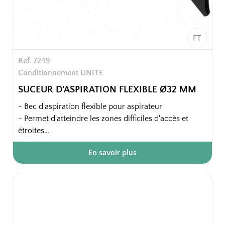
FT
Ref. 7249
Conditionnement UNITE
SUCEUR D'ASPIRATION FLEXIBLE Ø32 MM
- Bec d'aspiration flexible pour aspirateur
- Permet d'atteindre les zones difficiles d'accès et
étroites
- Compatible avec les flexibles Ø32 mm
En savoir plus
- Conception robuste et légère
Domaine d'application : Grille de climatiseur, tête de
lit, derrière le mobilier, radiateur, téléviseurs, rails et
goulottes.