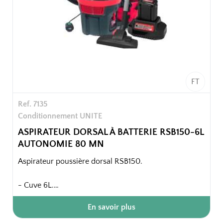
FT
Ref. 7135
Conditionnement UNITE
ASPIRATEUR DORSAL À BATTERIE RSB150-6L
AUTONOMIE 80 MN
Aspirateur poussière dorsal RSB150.
- Cuve 6L.
- Batterie Lithium 80 min : puissante, dôtée d'une
En savoir plus
grande autonomie et rechargeable rapidement.
- Desogn moderne et ergonomique.