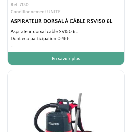
Ref. 7130
Conditionnement UNITE
ASPIRATEUR DORSAL À CÂBLE RSV150 6L
Aspirateur dorsal câble SV150 6L
Dont eco participation 0.48€
- Idéal pour les lieux exigus.
En savoir plus
- Ergonomique et confortable, l'harnais ajustable du
RSV150 maintient le dos offre ainsi une meilleure
position de travail.
1 pièce / carton