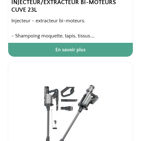
INJECTEUR/EXTRACTEUR BI-MOTEURS
CUVE 23L
Injecteur - extracteur bi-moteurs.
- Shampoing moquette, tapis, tissus.
- 23L bi-moteurs, compact et puissant.
En savoir plus
- L'injecteur/extracteur pulvérise un mélange
eau/produit nettoyant spécial non moussant et aspire
l'eau sale simultanément ou dans un second temps.
- Utilisée sur les moquettes et tissus, cette méthode
de lavage et d'aspiration combinés assure un
nettoyage des fibres en profondeur.
Emballage unitaire