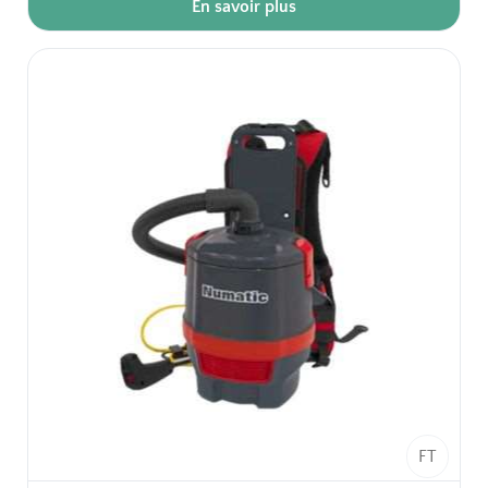
En savoir plus
- Silencieux 49 db.
- Aspiration ajustable.
- Norme H14.
- Idal pour aspiratopn en journée.
Emballage unitaire.
FT