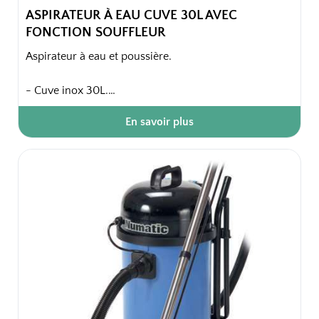
ASPIRATEUR À EAU CUVE 30L AVEC
FONCTION SOUFFLEUR
Aspirateur à eau et poussière.
- Cuve inox 30L.
- En raison de sa puissance élevée, de ses dimensions
En savoir plus
compactes et sa construction robuste, cet aspirateur
est idéal pour le nettoyage d'immeubles, l'industrie et
dans les ateliers/garages.
- La fonction de soufflage est intégrée sur le côté
supérieur de l'appareil et est activée par un simple
changement de position du tuyau d'aspiration.
Emballage unitaire