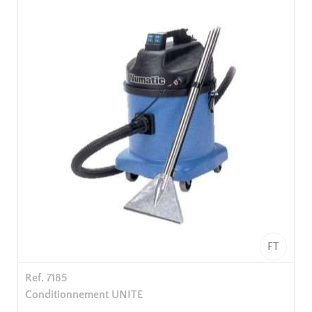
lavage et d'aspiration combinés assure un nettoyage
des fibres en profondeur.
Emballage unitaire.
FT
Ref. 7185
Conditionnement UNITE