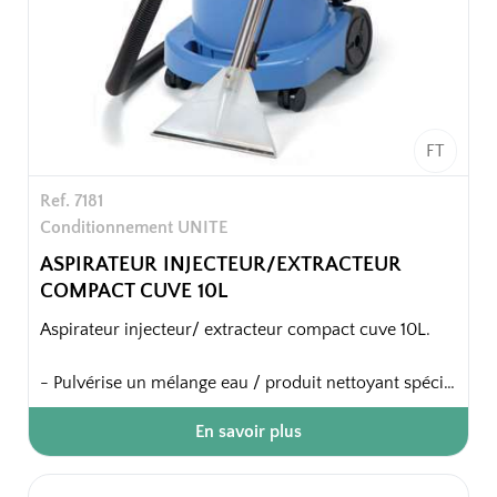
FT
Ref. 7181
Conditionnement UNITE
ASPIRATEUR INJECTEUR/EXTRACTEUR
COMPACT CUVE 10L
Aspirateur injecteur/ extracteur compact cuve 10L.
- Pulvérise un mélange eau / produit nettoyant spécial
non moussant et aspire l'eau sale simultanément ou
En savoir plus
dans un second temps.
Utilisée sur les moquettes et tissus, cette méthode de