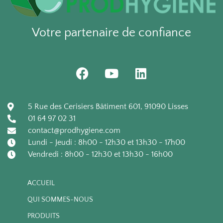
Votre partenaire de confiance
F
Y
L
a
o
i
c
u
n
e
t
k
5 Rue des Cerisiers Bâtiment 601, 91090 Lisses
b
u
e
01 64 97 02 31
o
b
d
contact@prodhygiene.com
o
e
i
Lundi - Jeudi : 8h00 - 12h30 et 13h30 - 17h00
k
n
Vendredi : 8h00 - 12h30 et 13h30 - 16h00
ACCUEIL
QUI SOMMES-NOUS
PRODUITS