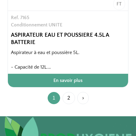
FT
Ref. 7165
Conditionnement UNITE
ASPIRATEUR EAU ET POUSSIERE 4.5L A
BATTERIE
Aspirateur à eau et poussière 5L.
- Capacité de 12L.
- Compact et ergonomique.
En savoir plus
- Maniable : poignée, roues pivotantes, ouverture
facile.
- Idéal pour les sites sans électricité.
1
2
›
- Autonomie : 40 minutes environs, batterie 24V.
- Avec sac papier.
Emballage unitaire