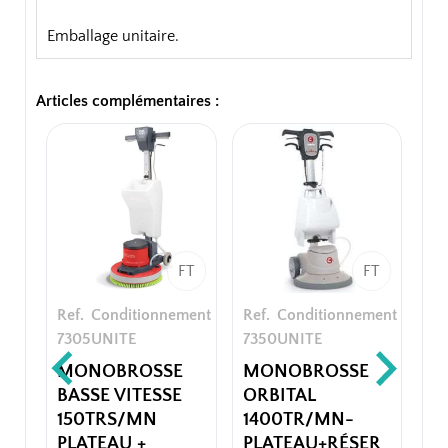
Emballage unitaire.
Articles complémentaires :
FT
FT
Ref.
Conditionnement
Ref.
Conditionnement
7305
UNITE
7350
UNITE
MONOBROSSE
MONOBROSSE
BASSE VITESSE
ORBITAL
150TRS/MN
1400TR/MN-
PLATEAU +
PLATEAU+RÉSER