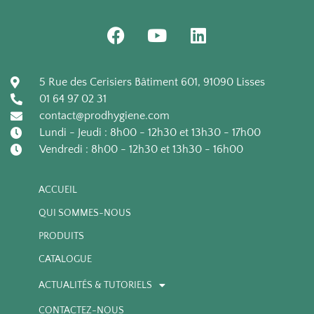
un chariot.
F
Y
L
a
o
i
Emballage unitaire
c
u
n
e
t
k
5 Rue des Cerisiers Bâtiment 601, 91090 Lisses
b
u
e
01 64 97 02 31
o
b
d
contact@prodhygiene.com
o
e
i
Lundi - Jeudi : 8h00 - 12h30 et 13h30 - 17h00
k
n
Vendredi : 8h00 - 12h30 et 13h30 - 16h00
ACCUEIL
QUI SOMMES-NOUS
PRODUITS
CATALOGUE
ACTUALITÉS & TUTORIELS
CONTACTEZ-NOUS