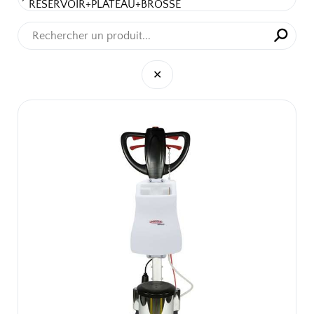
RÉSERVOIR+PLATEAU+BROSSE
⚲
✕
✕