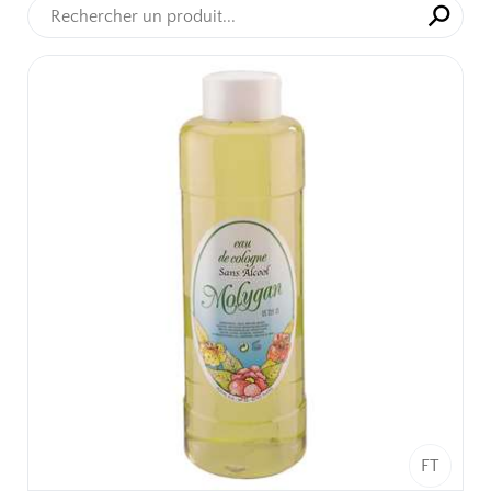
⚲
✕
FT