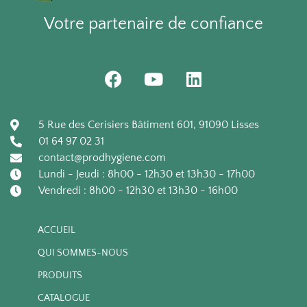
Votre partenaire de confiance
F
Y
L
a
o
i
c
u
n
e
t
k
5 Rue des Cerisiers Bâtiment 601, 91090 Lisses
b
u
e
01 64 97 02 31
o
b
d
contact@prodhygiene.com
o
e
i
Lundi - Jeudi : 8h00 - 12h30 et 13h30 - 17h00
k
n
Vendredi : 8h00 - 12h30 et 13h30 - 16h00
ACCUEIL
QUI SOMMES-NOUS
PRODUITS
CATALOGUE