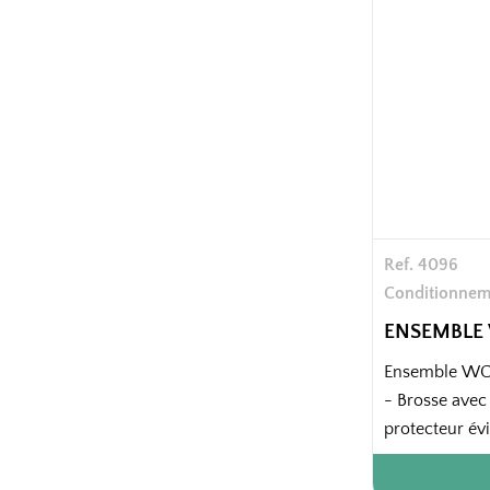
Ref. 4096
Conditionnem
ENSEMBLE
Ensemble WC 
- Brosse avec
protecteur évi
la protection 
- Petit pot à l