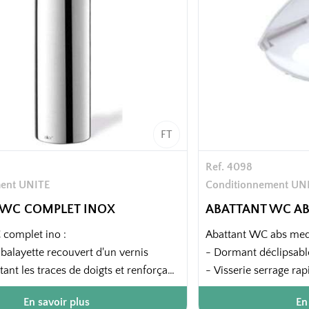
FT
Ref. 4098
ent UNITE
Conditionnement UN
 WC COMPLET INOX
ABATTANT WC A
complet ino :
Abattant WC abs med
 balayette recouvert d'un vernis
- Dormant déclipsable
tant les traces de doigts et renforçant
- Visserie serrage rap
anti-corrosion
En savoir plus
En
'intérieur pour la brosse en
Attention : produit lé