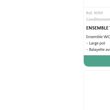
Ref. 4094
Conditionnem
ENSEMBLE
Ensemble WC 
- Large pot
- Balayette a
quantité de fi
24 pièces / ca
24 cartons / p