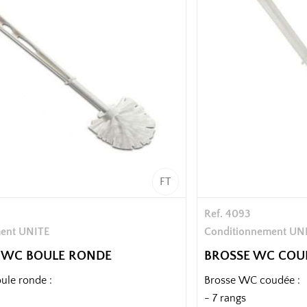
FT
Ref. 4093
ent UNITE
Conditionnement UN
E WC BOULE RONDE
BROSSE WC COU
ule ronde :
Brosse WC coudée :
- 7 rangs