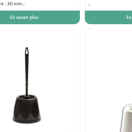
bre : 30 mm
40 pièces / carton
En savoir plus
En
rton
48 cartons / palette
ette