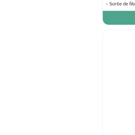
- Sortie de fi
24 pièces / ca
80 colis / pal