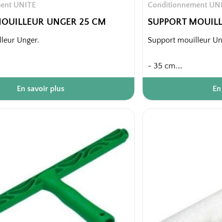
ent UNITE
Conditionnement UN
OUILLEUR UNGER 25 CM
SUPPORT MOUIL
leur Unger.
Support mouilleur Un
- 35 cm.
En savoir plus
En
rton
10 pièces / carton
palette
1040 pièces / palette