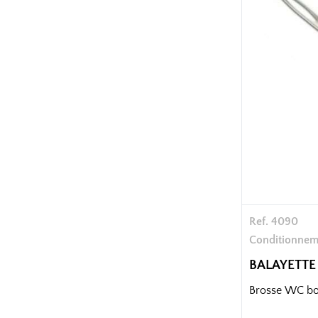
Ref. 4090
Conditionnem
BALAYETT
Brosse WC bo