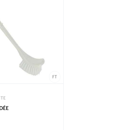
FT
ITE
DÉE