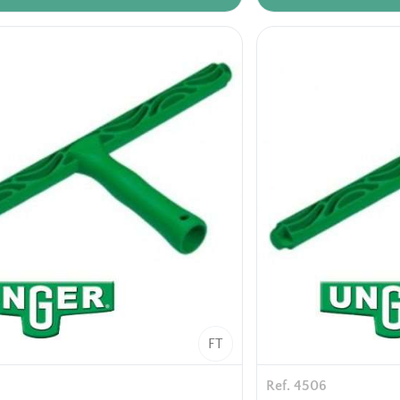
e
usage collectif
rton
6 pièces / carton
alette
24 cartons / palette
FT
Ref. 4506