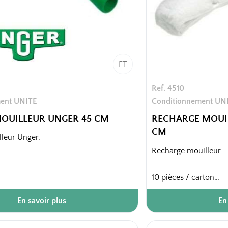
FT
Ref. 4510
ent UNITE
Conditionnement UN
OUILLEUR UNGER 45 CM
RECHARGE MOUI
CM
leur Unger.
Recharge mouilleur -
10 pièces / carton
rton
40 colis / palette
En savoir plus
En
palette