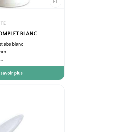
FT
ITE
OMPLET BLANC
 abs blanc :
0 mm
m
 savoir plus