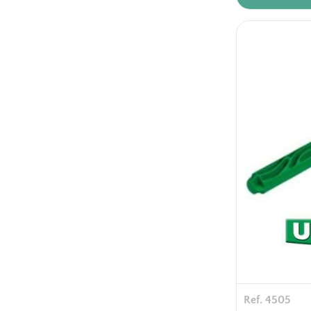
polypropylèn
24 pièces / ca
16 cartons / p
Ref. 4505