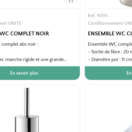
FT
Ref. 4095
ent UNITE
Conditionnement UN
 WC COMPLET NOIR
ENSEMBLE WC C
complet abs noir :
Ensemble WC complet
- Sortie de fibre : 2
vec manche rigide et une grande
- Diamètre pot : 11 c
bres
En savoir plus
En
24 pièces / carton
rton
42 cartons / palette
alette