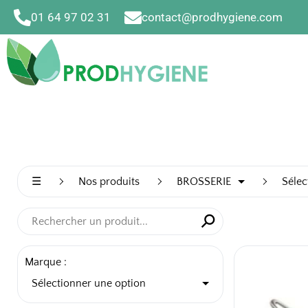
Aller
01 64 97 02 31
contact@prodhygiene.com
au
contenu
☰
Nos produits
BROSSERIE
Sélec
⚲
✕
Marque :
Sélectionner une option