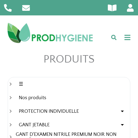
P
E
B
U
Aller
h
n
o
s
au
o
v
o
e
contenu
n
e
k
r
e
l
-
-
o
o
a
p
p
l
e
e
PRODUITS
t
n
☰
Nos produits
PROTECTION INDIVIDUELLE
GANT JETABLE
GANT D'EXAMEN NITRILE PREMIUM NOIR NON