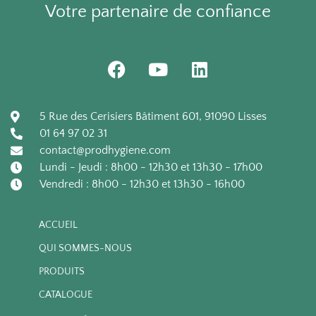
Votre partenaire de confiance
10 boîtes de 100 /
- Qualité médicale.
carton
Boîte de 100 gants
F
Y
L
10 boîtes de 100 /
a
o
i
carton
c
u
n
e
t
k
5 Rue des Cerisiers Bâtiment 601, 91090 Lisses
b
u
e
01 64 97 02 31
o
b
d
contact@prodhygiene.com
o
e
i
Lundi - Jeudi : 8h00 - 12h30 et 13h30 - 17h00
k
n
Vendredi : 8h00 - 12h30 et 13h30 - 16h00
ACCUEIL
QUI SOMMES-NOUS
PRODUITS
CATALOGUE