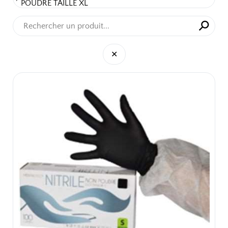
POUDRÉ TAILLE XL
⚲
✕
✕