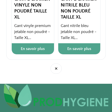
VINYLE NON
NITRILE BLEU
POUDRÉ TAILLE
NON POUDRÉ
XL
TAILLE XL
Gant vinyle premium
Gant nitrile bleu
jetable non poudré -
jetable non poudré -
Taille XL
Taille XL
En savoir plus
En savoir plus
- Dextérité.
- EN 420 : 2003 + A1
- Bon marché :
: 2009
économique.
- EN 455-1-2-3
- Souplesse et
- EN 374-1/Type B
✕
résistance.
- EN 374-5:2016
- Non poudré :
l'absence de poudre
- Ambidextre.
limite les risques
- Bord roulé et
allergiques.
texture non glissante.
- Bout des doigts
Boîte de 100 gants
texturés.