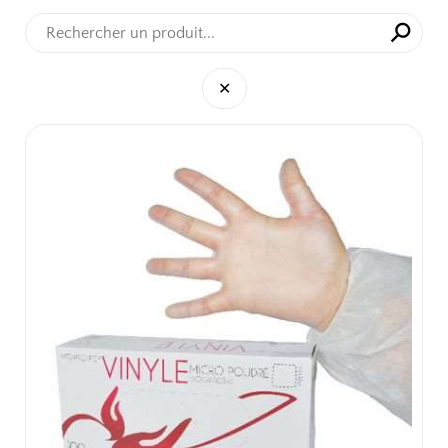
⚲
✕
✕