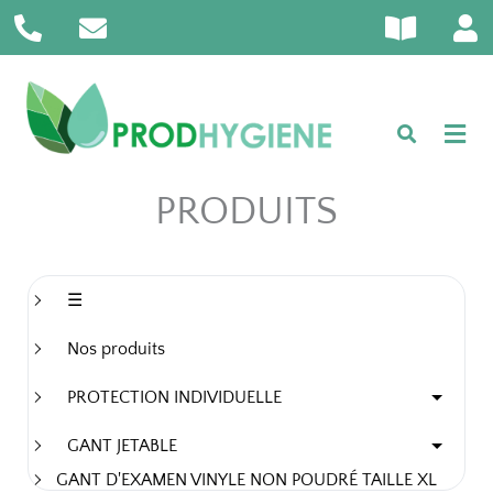
P
E
B
U
Aller
h
n
o
s
au
o
v
o
e
contenu
n
e
k
r
e
l
-
-
o
o
a
p
p
l
e
e
PRODUITS
t
n
☰
Nos produits
PROTECTION INDIVIDUELLE
GANT JETABLE
GANT D'EXAMEN VINYLE NON POUDRÉ TAILLE XL