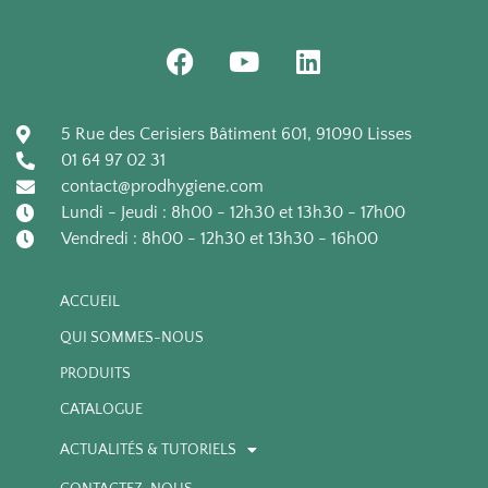
10 boîtes de 100 /
Boîte de 100 gants
F
Y
L
carton
10 boîtes de 100 /
a
o
i
carton
c
u
n
e
t
k
5 Rue des Cerisiers Bâtiment 601, 91090 Lisses
b
u
e
01 64 97 02 31
o
b
d
contact@prodhygiene.com
o
e
i
Lundi - Jeudi : 8h00 - 12h30 et 13h30 - 17h00
k
n
Vendredi : 8h00 - 12h30 et 13h30 - 16h00
ACCUEIL
QUI SOMMES-NOUS
PRODUITS
CATALOGUE
ACTUALITÉS & TUTORIELS