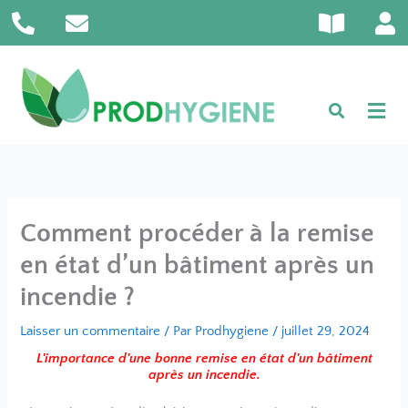
P
E
B
U
Aller
h
n
o
s
au
o
v
o
e
contenu
n
e
k
r
e
l
-
-
o
o
a
p
p
l
e
e
t
n
Comment procéder à la remise
en état d’un bâtiment après un
incendie ?
Laisser un commentaire
/ Par
Prodhygiene
/
juillet 29, 2024
L'importance d'une bonne remise en état d'un bâtiment
après un incendie.