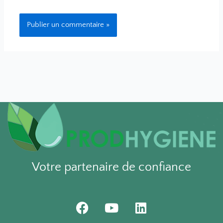
Votre partenaire de confiance
F
Y
L
a
o
i