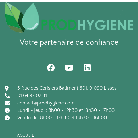
travaux courants.
Sachet de 2 x 5 paires.
50 paires / carton soit 10 sachets / carton
Votre partenaire de confiance
F
Y
L
a
o
i
c
u
n
e
t
k
5 Rue des Cerisiers Bâtiment 601, 91090 Lisses
b
u
e
01 64 97 02 31
o
b
d
contact@prodhygiene.com
o
e
i
Lundi - Jeudi : 8h00 - 12h30 et 13h30 - 17h00
k
n
Vendredi : 8h00 - 12h30 et 13h30 - 16h00
ACCUEIL