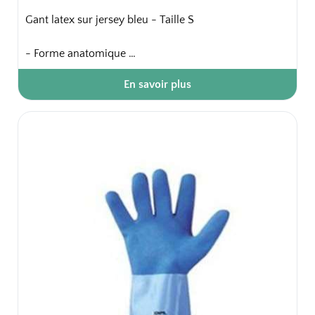
Gant latex sur jersey bleu - Taille S
- Forme anatomique
- Finition intérieure : jersey coton
En savoir plus
- Finition extérieure lisse
- Finition bord : coupe droite
Confort intérieur, très bonne résistance à l'abrasion,
bonne isolation chaud/froid, bonne dextérité pour
travaux courants.
Sachet de 2 x 5 paires.
50 paires / carton soit 10 sachets / carton