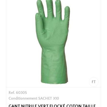
Confort intérieur, souplesse et élasticité.
Sachet de 10 paires
100 paires / carton soit 10 sachets / carton
FT
Ref. 6030S
Conditionnement SACHET X10
GANT NITRILE VERT FLOCKÉ COTON TAILLE