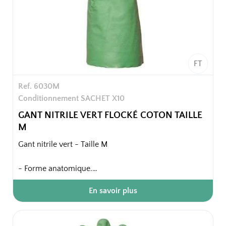
FT
Ref. 6030M
Conditionnement SACHET X10
GANT NITRILE VERT FLOCKÉ COTON TAILLE
M
Gant nitrile vert - Taille M
- Forme anatomique.
- Finition intérieure : floqué coton.
En savoir plus
- Finition extérieure : paume et doigts anti-dérapants.
- Finition bord : coupe droite.