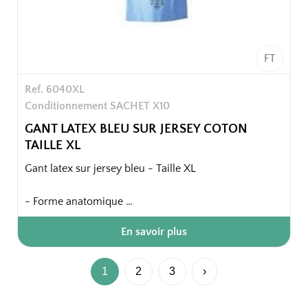
FT
Ref. 6040XL
Conditionnement SACHET X10
GANT LATEX BLEU SUR JERSEY COTON
TAILLE XL
Gant latex sur jersey bleu - Taille XL
- Forme anatomique
- Finition intérieure : jersey coton
En savoir plus
- Finition extérieure lisse
- Finition bord : coupe droite
1
2
3
›
Confort intérieur, très bonne résistance à l'abrasion,
bonne isolation chaud/froid, bonne dextérité pour