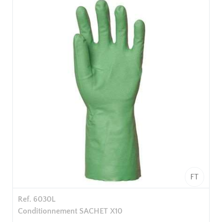
Confort intérieur, grainage résistant, bonne
adhérence.
Sachet de 12 paires
144 paires / carton soit 12 sachets / carton
FT
Ref. 6030L
Conditionnement SACHET X10