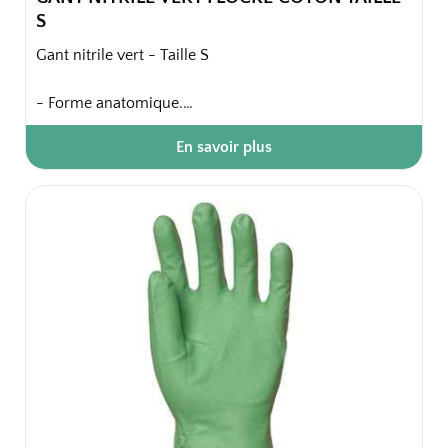
S
Gant nitrile vert - Taille S
- Forme anatomique.
- Finition intérieure : floqué coton.
En savoir plus
- Finition extérieure : paume et doigts anti-dérapants.
- Finition bord : coupe droite.
Confort intérieur, souplesse et élasticité.
Sachet de 10 paires
100 paires / carton soit 10 sachets / carton