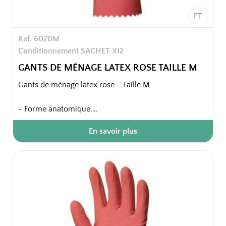
FT
Ref. 6020M
Conditionnement SACHET X12
GANTS DE MÉNAGE LATEX ROSE TAILLE M
Gants de ménage latex rose - Taille M
- Forme anatomique.
- Finition intérieure : floqué coton.
En savoir plus
- Finition extérieure : paume et doigts anti-dérapants.
- Finition bord : coupe droite.
- Surface extérieure légèrement poudrée.
Confort intérieur, grainage résistant, bonne
adhérence.
Sachet de 12 paires.