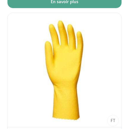
En savoir plus
- Finition extérieure : paume et doigts anti-dérapants.
- Finition bord : coupe droite.
- Surface extérieure légèrement poudrée.
Confort intérieur, grainage résistant, bonne
adhérence.
Sachet de 12 paires.
144 paires / carton soit 12 sachets / carton
FT