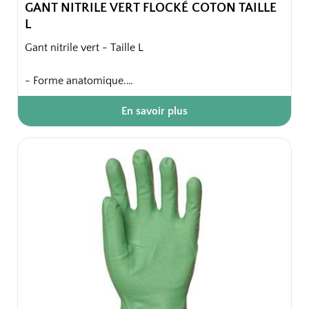
GANT NITRILE VERT FLOCKÉ COTON TAILLE
L
Gant nitrile vert - Taille L
- Forme anatomique.
- Finition intérieure : floqué coton.
En savoir plus
- Finition extérieure : paume et doigts anti-dérapants.
- Finition bord : coupe droite.
Confort intérieur, souplesse et élasticité.
Sachet de 10 paires
100 paires / carton soit 10 sachets / carton