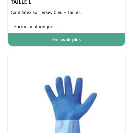
TAILLE L
Gant latex sur jersey bleu - Taille L
- Forme anatomique
- Finition intérieure : jersey coton
En savoir plus
- Finition extérieure lisse
- Finition bord : coupe droite
Confort intérieur, très bonne résistance à l'abrasion,
bonne isolation chaud/froid, bonne dextérité pour
travaux courants.
Sachet de 2 x 5 paires.
50 paires / carton soit 10 sachets / carton