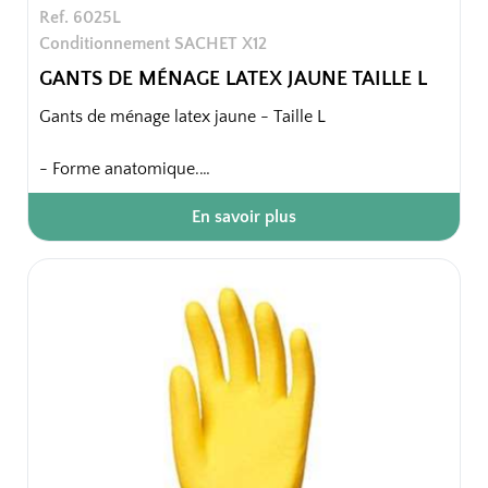
Ref. 6025L
Conditionnement SACHET X12
GANTS DE MÉNAGE LATEX JAUNE TAILLE L
Gants de ménage latex jaune - Taille L
- Forme anatomique.
- Finition intérieure : floqué coton.
En savoir plus
- Finition extérieure : paume et doigts anti-dérapants.
- Finition bord : coupe droite.
- Surface extérieure légèrement poudrée.
Confort intérieur, grainage résistant, bonne
adhérence.
Sachet de 12 paires
144 paires / carton soit 12 sachets / carton