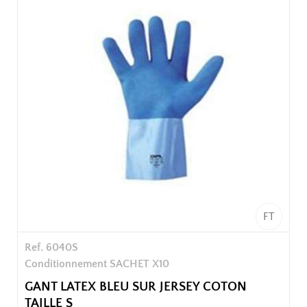
bonne isolation chaud/froid, bonne dextérité pour
travaux courants.
Sachet de 2 x 5 paires.
50 paires / carton soit 10 sachets / carton
FT
Ref. 6040S
Conditionnement SACHET X10
GANT LATEX BLEU SUR JERSEY COTON
TAILLE S