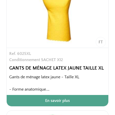
FT
Ref. 6025XL
Conditionnement SACHET X12
GANTS DE MÉNAGE LATEX JAUNE TAILLE XL
Gants de ménage latex jaune - Taille XL
- Forme anatomique.
- Finition intérieure : floqué coton.
En savoir plus
- Finition extérieure : paume et doigts anti-dérapants.
- Finition bord : coupe droite.
- Surface extérieure légèrement poudrée.