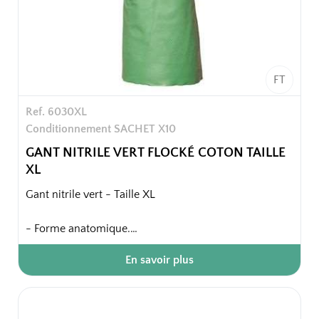
FT
Ref. 6030XL
Conditionnement SACHET X10
GANT NITRILE VERT FLOCKÉ COTON TAILLE
XL
Gant nitrile vert - Taille XL
- Forme anatomique.
- Finition intérieure : floqué coton.
En savoir plus
- Finition extérieure : paume et doigts anti-dérapants.
- Finition bord : coupe droite.
Confort intérieur, souplesse et élasticité.