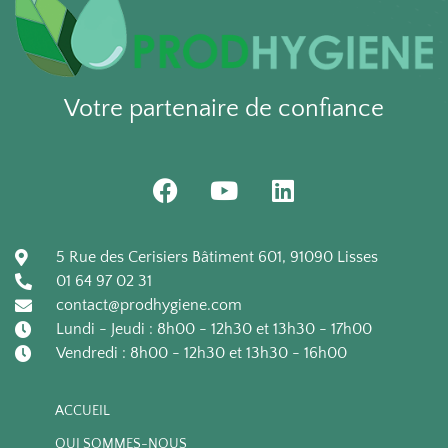
temps froid.
montures avec
- Sa douille filetée et
système à griffes et
percée permet une
goupille
double utilisation de
Votre partenaire de confiance
ce manche aussi
24 pièces / carton
bien en usage à vis
48 colis / palette
que pour des
F
Y
L
montures avec
a
o
i
système à griffes et
c
u
n
goupille.
e
t
k
5 Rue des Cerisiers Bâtiment 601, 91090 Lisses
- La poignée possède
b
u
e
01 64 97 02 31
un trou de
o
b
d
contact@prodhygiene.com
suspension rotatif.
o
e
i
Lundi - Jeudi : 8h00 - 12h30 et 13h30 - 17h00
k
n
Vendredi : 8h00 - 12h30 et 13h30 - 16h00
12 pièces / carton
ACCUEIL
QUI SOMMES-NOUS