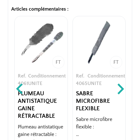
Articles complémentaires :
FT
FT
Ref.
Conditionnement
Ref.
Conditionnement
4061
UNITE
4065
UNITE
PLUMEAU
SABRE
ANTISTATIQUE
MICROFIBRE
GAINE
FLEXIBLE
RÉTRACTABLE
Sabre microfibre
Plumeau antistatique
flexible :
gaine rétractable :