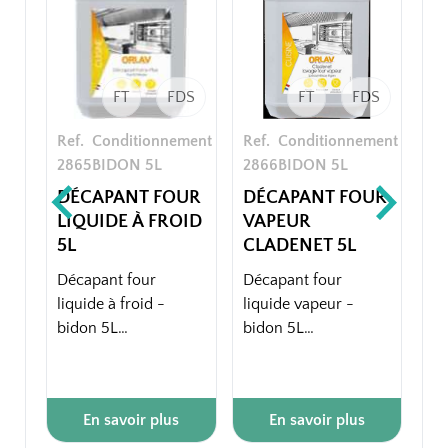
FT
FDS
FT
FDS
Ref.
Conditionnement
Ref.
Conditionnement
Re
2865
BIDON 5L
2866
BIDON 5L
27
DÉCAPANT FOUR
DÉCAPANT FOUR
N
LIQUIDE À FROID
VAPEUR
R
5L
CLADENET 5L
I
7
Décapant four
Décapant four
liquide à froid -
liquide vapeur -
Ne
bidon 5L
bidon 5L
in
dont TGAP 0.25€ HT
pu
- Nettoyant spécial
- Sans odeur à
métaux légers -
Ce
En savoir plus
En savoir plus
l'utilisation.
fours vapeurs.
fai