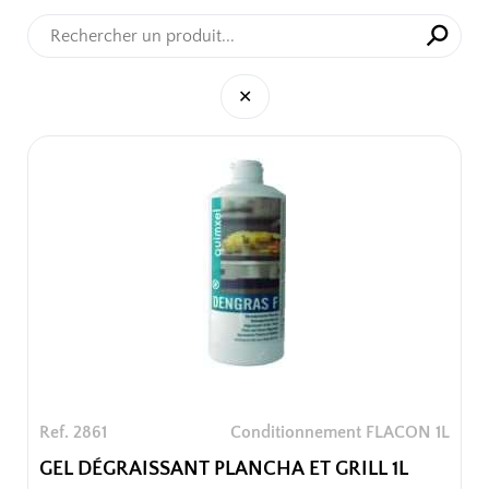
⚲
✕
✕
Ref. 2861
Conditionnement FLACON 1L
GEL DÉGRAISSANT PLANCHA ET GRILL 1L