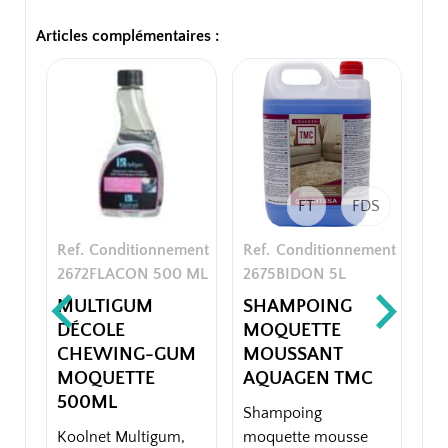
Articles complémentaires :
FT
FDS
Ref.
Conditionnement
Ref.
Conditionnement
Re
2672
FLACON 500 ML
2675
BIDON 5L
26
MULTIGUM
SHAMPOING
I
DÉCOLE
MOQUETTE
A
CHEWING-GUM
MOUSSANT
M
MOQUETTE
AQUAGEN TMC
M
500ML
SK
Shampoing
Koolnet Multigum,
moquette mousse
Dé