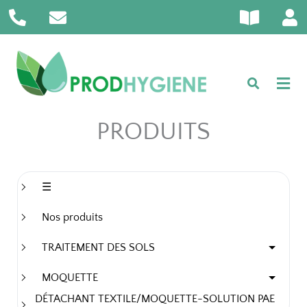
P
E
B
U
Aller
h
n
o
s
au
o
v
o
e
contenu
n
e
k
r
e
l
-
-
o
o
a
p
p
l
e
e
PRODUITS
t
n
☰
Nos produits
TRAITEMENT DES SOLS
MOQUETTE
DÉTACHANT TEXTILE/MOQUETTE-SOLUTION PAE