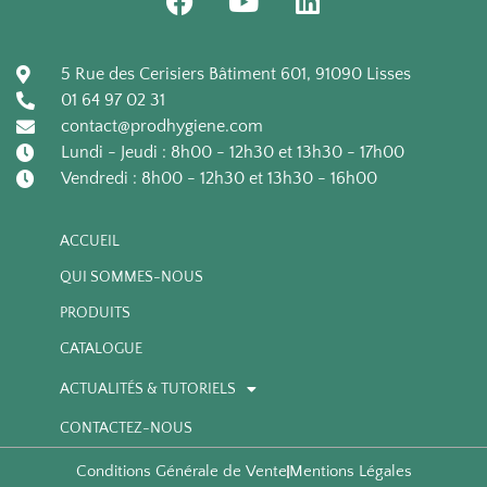
a
o
i
- Sans tensioactif.
couleurs.
mé
c
u
n
- Donne une mousse
ex
e
t
k
5 Rue des Cerisiers Bâtiment 601, 91090 Lisses
3 flacons / carton
dense qui sèche
mo
b
u
e
01 64 97 02 31
rapidement en
- 
o
b
d
contact@prodhygiene.com
méthode mousse
en
o
e
i
Lundi - Jeudi : 8h00 - 12h30 et 13h30 - 17h00
sèche avec
tâ
k
n
Vendredi : 8h00 - 12h30 et 13h30 - 16h00
compresseur de
te
mousse (nettoyage
- 
périodique).
ACCUEIL
- Nettoyage en
2 
QUI SOMMES-NOUS
profondeur grâce à
64 
la méthode
PRODUITS
shampouineuse en
CATALOGUE
mousse (au mouillé).
ACTUALITÉS & TUTORIELS
Un dosage correct
CONTACTEZ-NOUS
permet de réaliser
des économies et de
Conditions Générale de Vente
Mentions Légales