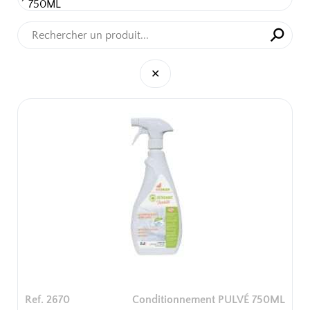
750ML
⚲
✕
✕
Ref. 2670
Conditionnement PULVÉ 750ML