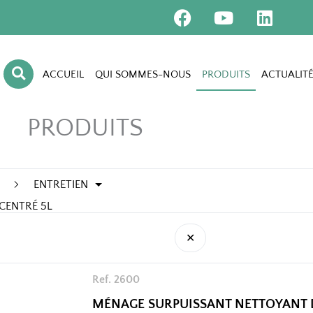
F
Y
L
a
o
i
c
u
n
e
t
k
b
u
e
ACCUEIL
QUI SOMMES-NOUS
PRODUITS
ACTUALITÉ
o
b
d
o
e
i
PRODUITS
k
n
ENTRETIEN
CENTRÉ 5L
✕
Ref. 2600
MÉNAGE SURPUISSANT NETTOYANT 