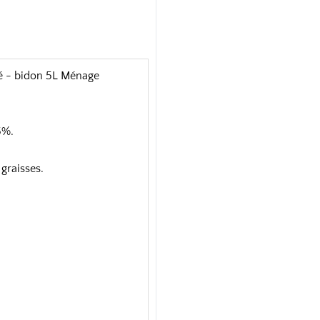
ré - bidon 5L Ménage
5%.
 graisses.