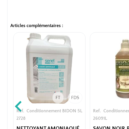
Articles complémentaires :
FT
FDS
Ref.
Conditionnement BIDON 5L
Ref.
Conditionn
2728
2609
1L
NETTOYANT AMONIAQUÉ
SAVON NOIR 