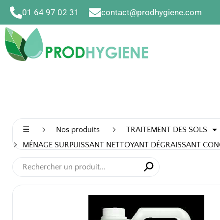
Aller
01 64 97 02 31
contact@prodhygiene.com
au
contenu
☰
Nos produits
TRAITEMENT DES SOLS
MÉNAGE SURPUISSANT NETTOYANT DÉGRAISSANT CON
⚲
✕