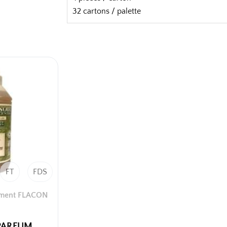
32 cartons / palette
FT
FDS
ement FLACON
PARFUM