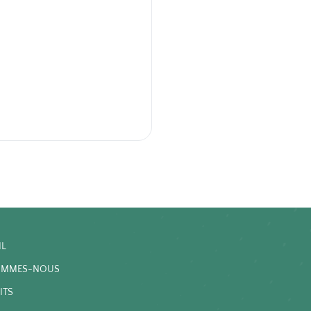
IL
OMMES-NOUS
ITS