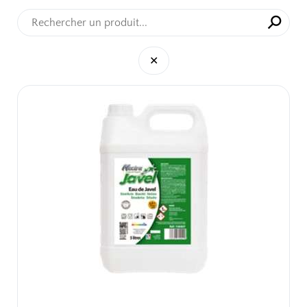
⚲
✕
✕