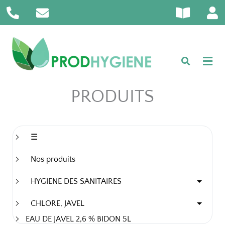
P
E
B
U
Aller
h
n
o
s
au
o
v
o
e
contenu
n
e
k
r
e
l
-
-
o
o
a
p
p
l
e
e
PRODUITS
t
n
☰
Nos produits
HYGIENE DES SANITAIRES
CHLORE, JAVEL
EAU DE JAVEL 2,6 % BIDON 5L