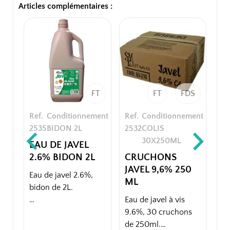
Articles complémentaires :
FT
FT
FDS
Ref.
Conditionnement
Ref.
Conditionnement
Re
2535
BIDON 2L
2532
COLIS
25
30X250ML
EAU DE JAVEL
PA
2.6% BIDON 2L
CRUCHONS
C
JAVEL 9,6% 250
15
Eau de javel 2.6%,
ML
bidon de 2L.
Pas
Eau de javel à vis
pot
- Nettoie,
9.6%, 30 cruchons
désodorise, blanchit
de 250ml.
- P