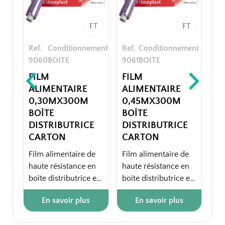
FT
FT
Ref.
Conditionnement
Ref.
Conditionnement
9060
BOITE
9061
BOITE
FILM
FILM
ALIMENTAIRE
ALIMENTAIRE
0,30MX300M
0,45MX300M
BOÎTE
BOÎTE
DISTRIBUTRICE
DISTRIBUTRICE
CARTON
CARTON
Film alimentaire de
Film alimentaire de
haute résistance en
haute résistance en
boîte distributrice en
boîte distributrice en
carton :
carton :
En savoir plus
En savoir plus
- 300m de long par
- 300m de long par
30cm de largeur
45cm de largeur