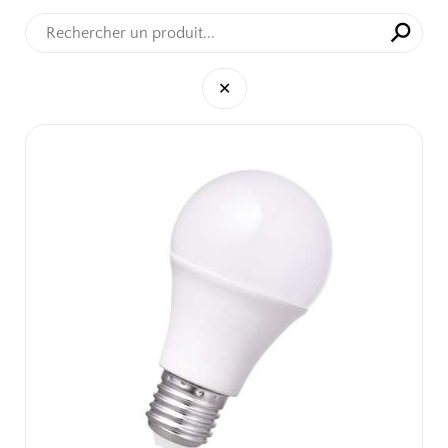
⚲
✕
✕