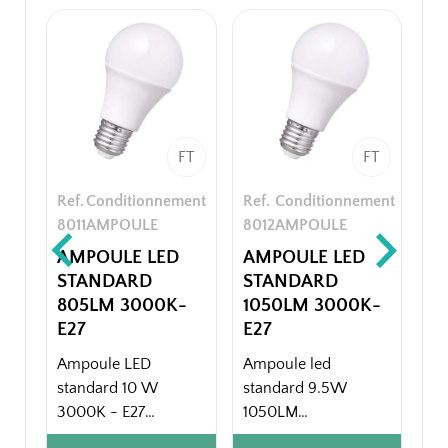
FT
FT
Ref.
Conditionnement
Ref.
Conditionnement
Re
8011
AMPOULE
8012
AMPOULE
80
AMPOULE LED
AMPOULE LED
A
STANDARD
STANDARD
F
805LM 3000K-
1050LM 3000K-
27
E27
E27
Am
Ampoule LED
Ampoule led
47
standard 10 W
standard 9.5W
- 
3000K - E27
1050LM
- 3000K - E27
Em