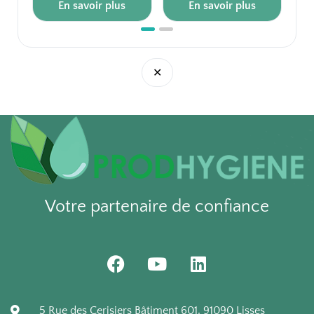
En savoir plus
En savoir plus
Emballage unitaire.
Emballage unitaire.
10
10 pièces / carton
10 pièces / carton
✕
Votre partenaire de confiance
F
Y
L
a
o
i
c
u
n
e
t
k
5 Rue des Cerisiers Bâtiment 601, 91090 Lisses